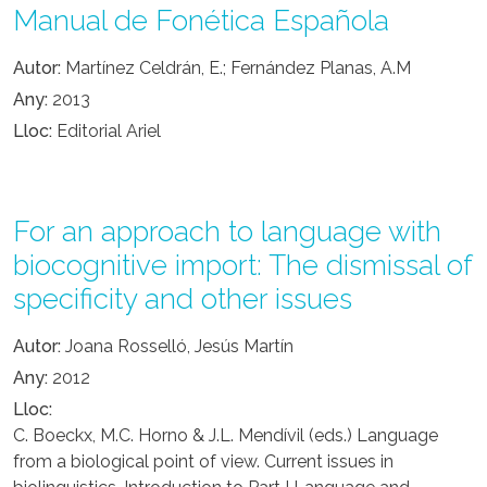
Manual de Fonética Española
Autor
Martínez Celdrán, E.; Fernández Planas, A.M
Any
2013
Lloc
Editorial Ariel
For an approach to language with
biocognitive import: The dismissal of
specificity and other issues
Autor
Joana Rosselló, Jesús Martín
Any
2012
Lloc
C. Boeckx, M.C. Horno & J.L. Mendívil (eds.) Language
from a biological point of view. Current issues in