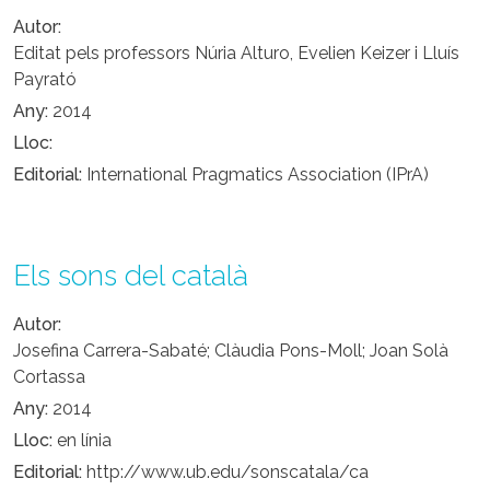
Autor
Editat pels professors Núria Alturo, Evelien Keizer i Lluís
Payrató
Any
2014
Lloc
Editorial
International Pragmatics Association (IPrA)
Els sons del català
Autor
Josefina Carrera-Sabaté; Clàudia Pons-Moll; Joan Solà
Cortassa
Any
2014
Lloc
en línia
Editorial
http://www.ub.edu/sonscatala/ca