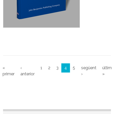
Paginació
«
‹
1
2
3
4
5
següent
últim
Primera pàgina
Pàgina anterior
Pàgina següent
Últi
primer
anterior
›
»