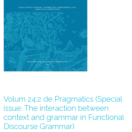
Volum 24:2 de Pragmatics (Special
issue: The interaction between
context and grammar in Functional
Discourse Grammar)