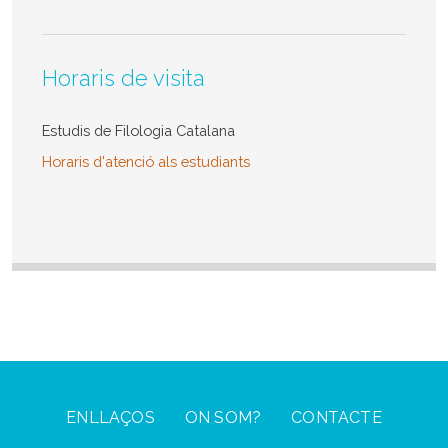
Horaris de visita
Estudis de Filologia Catalana
Horaris d'atenció als estudiants
Footer Menu
ENLLAÇOS
ON SOM?
CONTACTE