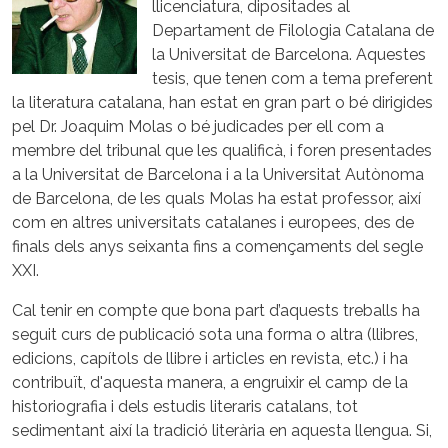
llicenciatura, dipositades al
Departament de Filologia Catalana de
la Universitat de Barcelona. Aquestes
tesis, que tenen com a tema preferent
la literatura catalana, han estat en gran part o bé dirigides
pel Dr. Joaquim Molas o bé judicades per ell com a
membre del tribunal que les qualificà, i foren presentades
a la Universitat de Barcelona i a la Universitat Autònoma
de Barcelona, de les quals Molas ha estat professor, així
com en altres universitats catalanes i europees, des de
finals dels anys seixanta fins a començaments del segle
XXI.
Cal tenir en compte que bona part d’aquests treballs ha
seguit curs de publicació sota una forma o altra (llibres,
edicions, capítols de llibre i articles en revista, etc.) i ha
contribuït, d'aquesta manera, a engruixir el camp de la
historiografia i dels estudis literaris catalans, tot
sedimentant així la tradició literària en aquesta llengua. Si,