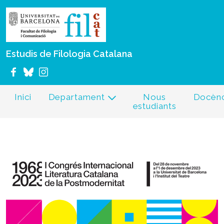
Vés al contingut
Estudis de Filologia Catalana
Inici
Departament
Nous
Docènc
estudiants