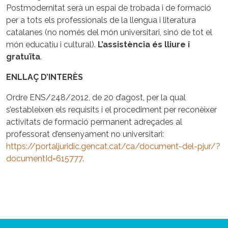
Postmodernitat serà un espai de trobada i de formació
per a tots els professionals de la llengua i literatura
catalanes (no només del món universitari, sinó de tot el
món educatiu i cultural).
L’assistència és lliure i
gratuïta
.
ENLLAÇ D’INTERÈS
Ordre ENS/248/2012, de 20 d’agost, per la qual
s’estableixen els requisits i el procediment per reconèixer
activitats de formació permanent adreçades al
professorat d’ensenyament no universitari:
https://portaljuridic.gencat.cat/ca/document-del-pjur/?
documentId=615777
.