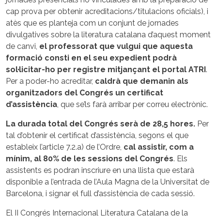
cap prova per obtenir acreditacions/titulacions oficials), i
atès que es planteja com un conjunt de jornades
divulgatives sobre la literatura catalana d’aquest moment
de canvi,
el professorat que vulgui que aquesta
formació consti en el seu expedient podrà
sol·licitar-ho per registre mitjançant el portal ATRI
.
Per a poder-ho acreditar,
caldrà que demanin als
organitzadors del Congrés un certificat
d’assistència
, que se’ls farà arribar per correu electrònic.
La durada total del Congrés serà de 28,5 hores.
Per
tal d’obtenir el certificat d’assistència, segons el que
estableix l’article 7.2.a) de l’Ordre,
cal assistir, com a
mínim, al 80% de les sessions del Congrés
. Els
assistents es podran inscriure en una llista que estarà
disponible a l’entrada de l’Aula Magna de la Universitat de
Barcelona, i signar el full d’assistència de cada sessió.
El II Congrés Internacional Literatura Catalana de la