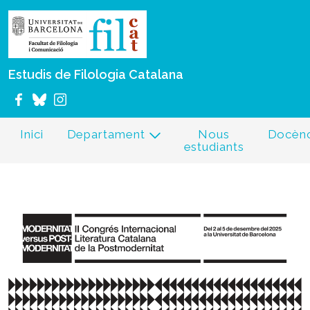
Vés al contingut
Estudis de Filologia Catalana
Inici
Departament
Nous
Docènc
estudiants