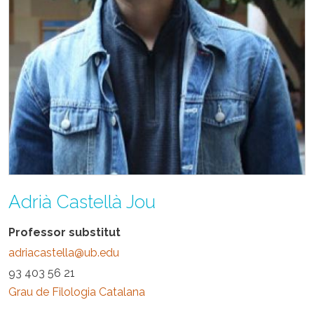
Adrià Castellà Jou
Professor substitut
adriacastella@ub.edu
93 403 56 21
Grau de Filologia Catalana