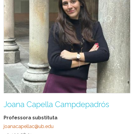
Joana Capella Campdepadrós
Professora substituta
joanacapellac@ub.edu