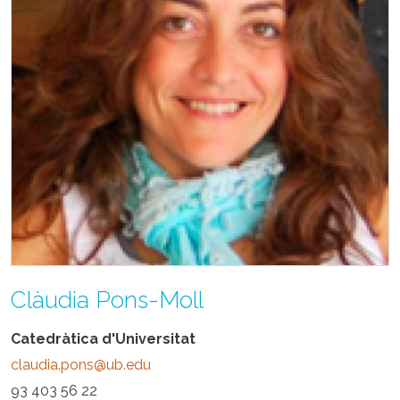
Clàudia Pons-Moll
Catedràtica d'Universitat
claudia.pons@ub.edu
93 403 56 22