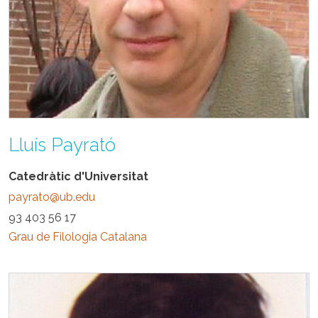
Lluís Payrató
Catedràtic d'Universitat
payrato@ub.edu
93 403 56 17
Grau de Filologia Catalana