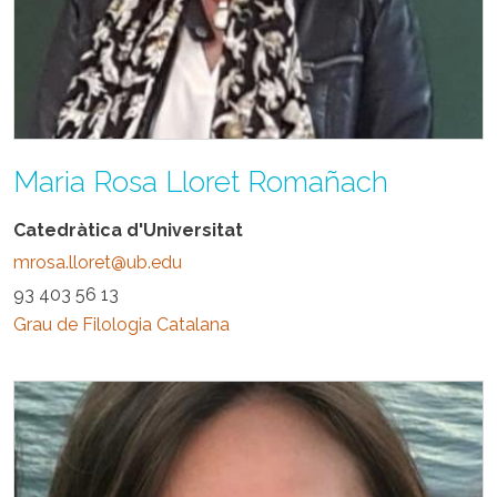
Maria Rosa Lloret Romañach
Catedràtica d'Universitat
mrosa.lloret@ub.edu
93 403 56 13
Grau de Filologia Catalana