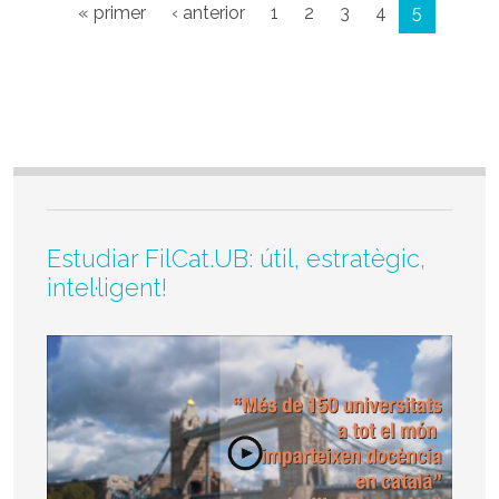
Primera pàgina
Pàgina anterior
« primer
‹ anterior
1
2
3
4
5
Estudiar FilCat.UB: útil, estratègic,
intel·ligent!