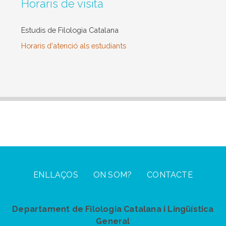
Horaris de visita
Estudis de Filologia Catalana
Horaris d'atenció als estudiants
Footer Menu
ENLLAÇOS
ON SOM?
CONTACTE
Departament de Filologia Catalana i Lingüística
General