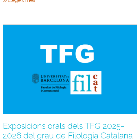
Llegeix més
Exposicions orals dels TFG 2025-
2026 del grau de Filologia Catalana