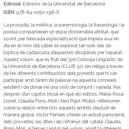
Editorial
Edicions de la Universitat de Barcelona
ISBN
978-84-1050-196-6
La prosòdia, la mètrica, la paremiologia, la fraseologia i la
poesia comparteixen un espai d’ostensible afinitat, que,
sovint, per l’elevada especialització que impera avui en
dia en el món del saber, és explorat tan sols des de
l’òptica de cadascuna d’aquestes disciplines per separat.
Aquest volum, que és fruit del 32è Col·loqui Lingüístic de
la Universitat de Barcelona (CLUB 32), les relliga a través
de les diferents contribucions dels ponents que hi van
participar, amb l’ànim de palesar-ne aquesta connexió
existent i de donar-ne una visió de conjunt i variada. Així,
després d’un capítol inicial en què els editors, Maria-Rosa
Lloret, Clàudia Pons-Moll i Xevi Pujol-Molist, reflexionen
sobre la relació entre tots aquests àmbits d’estudi de
manera global, Víctor Pàmies ofereix un estudi panoràmic
dels proverbis, les dites i els refranys del català; Clàudia
Pons-Moll, al tercer capítol del volum, analitza diferents