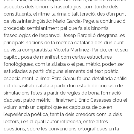
aspectes dels binomis fraseològics, com l’ordre dels
constituents, el ritme, la rima o l’al·literació, des d’un punt
de vista interlingüístic; Mario García-Page, a continuació,
procedeix semblantment pel que fa als binomis
fraseològics de l’espanyol; Josep Bargalló desgrana les
principals nocions de la mètrica catalana des d’un punt
de vista comparatista; Violeta Martínez-Paricio, en el seu
capítol, posa de manifest com certes estructures
fonològiques, com la síl·laba o el peu mètric, poden ser
estudiades a partir d’alguns elements del text poètic,
especialment la rima; Pere Garau fa una detallada anàlisi
del decasíl·lab català a partir d’un estudi de corpus i de
simulacions fetes a partir de regles de bona formació
d’aquest patró mètric, i, finalment, Enric Casasses clou el
volum amb un capítol que es capbussa de ple en
l’experiència poètica, tant la dels creadors com la dels
lectors, i en el qual l’autor reflexiona, entre altres
qüestions, sobre les convencions ortogràfiques en la