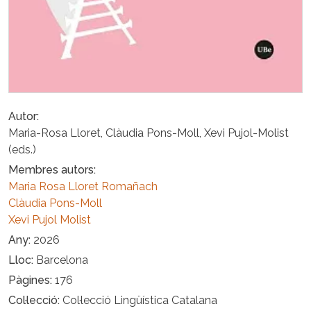
Autor
Maria-Rosa Lloret, Clàudia Pons-Moll, Xevi Pujol-Molist
(eds.)
Membres autors
Maria Rosa Lloret Romañach
Clàudia Pons-Moll
Xevi Pujol Molist
Any
2026
Lloc
Barcelona
Pàgines
176
Col·lecció
Col·lecció Lingüística Catalana