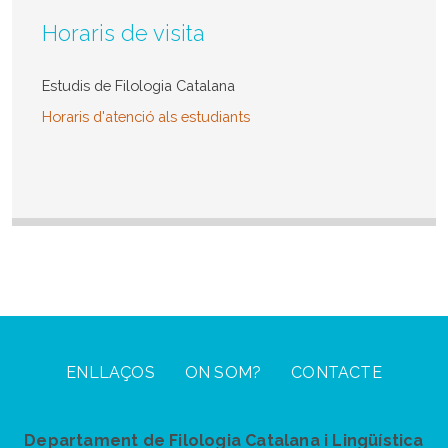
Horaris de visita
Estudis de Filologia Catalana
Horaris d'atenció als estudiants
Footer Menu
ENLLAÇOS
ON SOM?
CONTACTE
Departament de Filologia Catalana i Lingüística