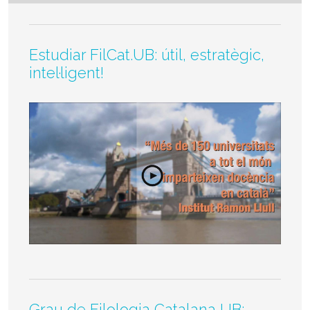
Estudiar FilCat.UB: útil, estratègic,
intel·ligent!
Grau de Filologia Catalana UB: