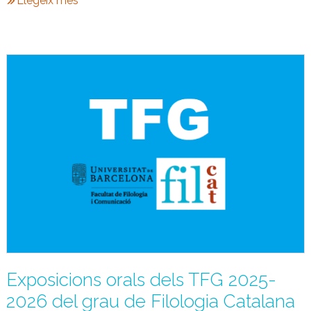
Llegeix més
Exposicions orals dels TFG 2025-
2026 del grau de Filologia Catalana