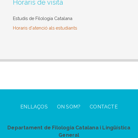
Horaris de visita
Estudis de Filologia Catalana
Horaris d'atenció als estudiants
Footer Menu
ENLLAÇOS
ON SOM?
CONTACTE
Departament de Filologia Catalana i Lingüística
General