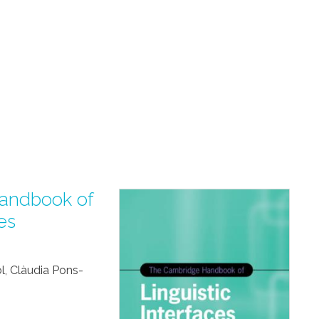
andbook of
es
l, Clàudia Pons-