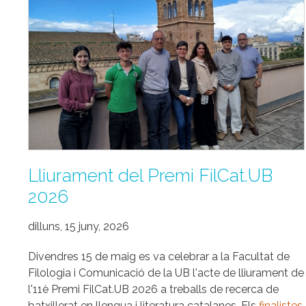
Lliurament del Premi FilCat.UB
2026
dilluns, 15 juny, 2026
Divendres 15 de maig es va celebrar a la Facultat de
Filologia i Comunicació de la UB l'acte de lliurament de
l'11è Premi FilCat.UB 2026 a treballs de recerca de
batxillerat en llengua i literatura catalanes. Els
finalistes