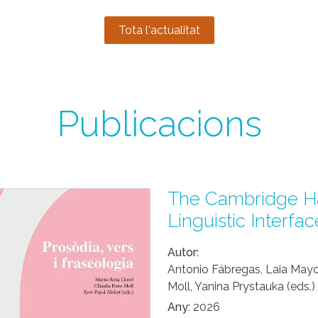
Tota l'actualitat
Publicacions
The Cambridge H
Linguistic Interfac
Autor
Antonio Fábregas, Laia Mayo
Moll, Yanina Prystauka (eds.)
Any
2026