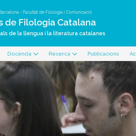
Vés al contingut
 Barcelona
-
Facultat de Filologia i Comunicació
s de Filologia Catalana
ls de la llengua i la literatura catalanes
Docència
Recerca
Publicacions
Ac