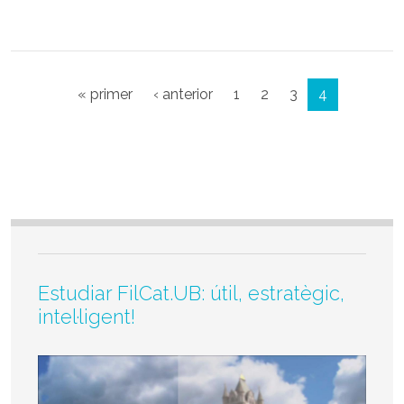
Paginació
Primera pàgina
Pàgina anterior
« primer
‹ anterior
1
2
3
4
Estudiar FilCat.UB: útil, estratègic,
intel·ligent!