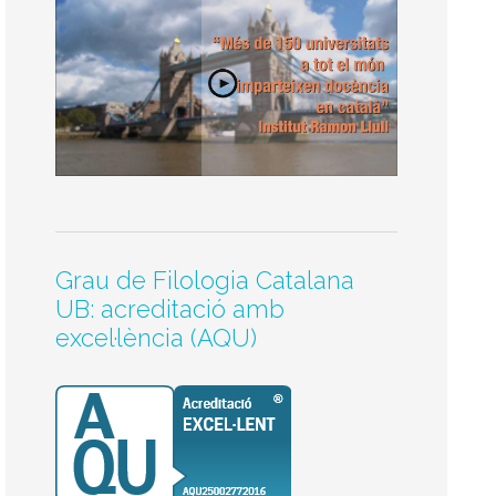
Grau de Filologia Catalana
UB: acreditació amb
excel·lència (AQU)