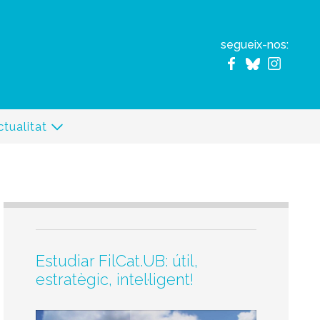
segueix-nos:
ctualitat
Estudiar FilCat.UB: útil,
estratègic, intel·ligent!