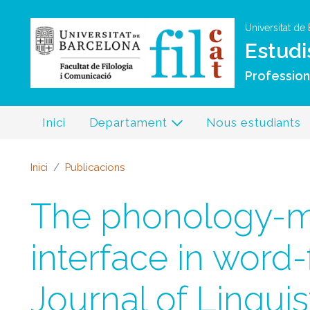
Universitat de
Estudi
Professiona
Inici
Departament
Nous estudiants
Inici
Publicacions
The phonology-
interface in word
Journal of Linguist