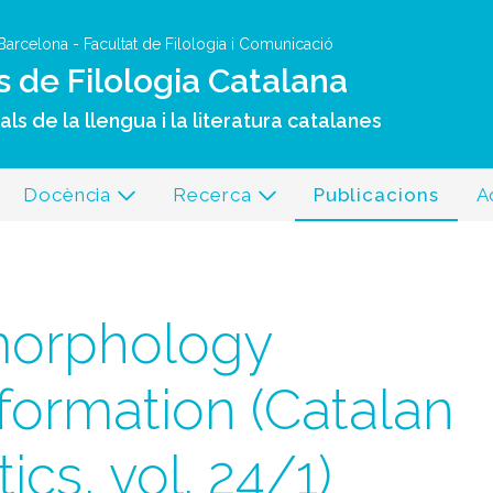
Vés al contingut
 Barcelona
-
Facultat de Filologia i Comunicació
s de Filologia Catalana
ls de la llengua i la literatura catalanes
Docència
Recerca
Publicacions
A
morphology
-formation (Catalan
ics, vol. 24/1)