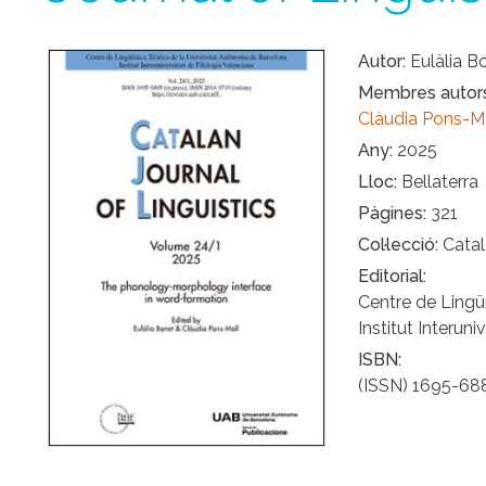
Autor
Eulàlia B
Membres autor
Clàudia Pons-M
Any
2025
Lloc
Bellaterra
Pàgines
321
Col·lecció
Catal
Editorial
Centre de Lingü
Institut Interuni
ISBN
(ISSN) 1695-6885