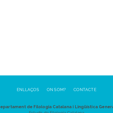
ENLLAÇOS
ON SOM?
CONTACTE
epartament de Filologia Catalana i Lingüística Gener
Estudis de Filologia Catalana