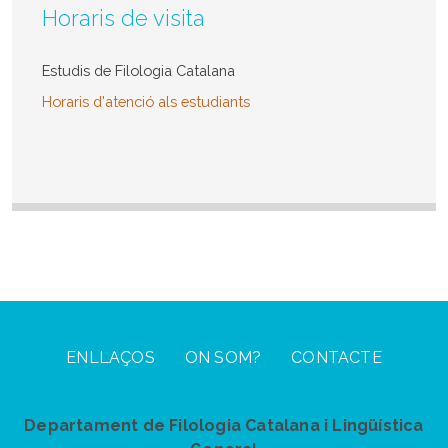
Horaris de visita
Estudis de Filologia Catalana
Horaris d'atenció als estudiants
Footer Menu
ENLLAÇOS
ON SOM?
CONTACTE
Departament de Filologia Catalana i Lingüística