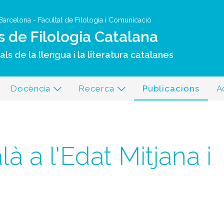
Vés al contingut
 Barcelona
-
Facultat de Filologia i Comunicació
s de Filologia Catalana
ls de la llengua i la literatura catalanes
Docència
Recerca
Publicacions
A
à a l'Edat Mitjana i