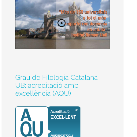
Grau de Filologia Catalana
UB: acreditació amb
excel·lència (AQU)