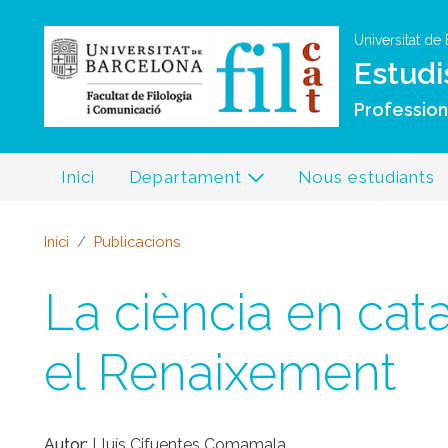
Universitat de
Estudi
Professiona
Inici
Departament
Nous estudiants
Inici
Publicacions
La ciència en catal
el Renaixement
Autor
Lluís Cifuentes Comamala