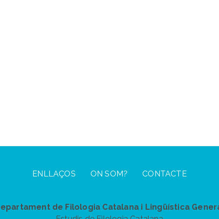
ENLLAÇOS
ON SOM?
CONTACTE
epartament de Filologia Catalana i Lingüística Gener
Estudis de Filologia Catalana