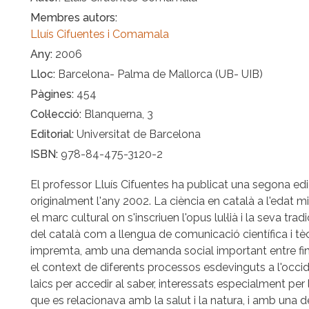
Membres autors
Lluís Cifuentes i Comamala
Any
2006
Lloc
Barcelona- Palma de Mallorca (UB- UIB)
Pàgines
454
Col·lecció
Blanquerna, 3
Editorial
Universitat de Barcelona
ISBN
978-84-475-3120-2
El professor Lluís Cifuentes ha publicat una segona edi
originalment l'any 2002. La ciència en català a l'edat m
el marc cultural on s'inscriuen l'opus lul·lià i la seva tra
del català com a llengua de comunicació científica i tèc
impremta, amb una demanda social important entre finals 
el context de diferents processos esdevinguts a l'occ
laics per accedir al saber, interessats especialment per la
que es relacionava amb la salut i la natura, i amb una dec