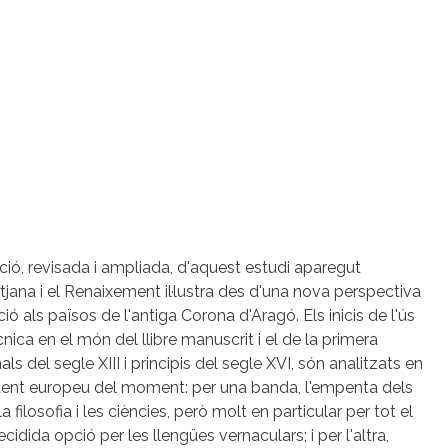
ció, revisada i ampliada, d'aquest estudi aparegut
itjana i el Renaixement il·lustra des d'una nova perspectiva
dició als països de l'antiga Corona d'Aragó. Els inicis de l'ús
nica en el món del llibre manuscrit i el de la primera
del segle XIII i principis del segle XVI, són analitzats en
ident europeu del moment: per una banda, l'empenta dels
 filosofia i les ciències, però molt en particular per tot el
idida opció per les llengües vernaculars; i per l'altra,