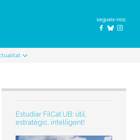
segueix-nos:
ctualitat
Estudiar FilCat.UB: útil,
estratègic, intel·ligent!