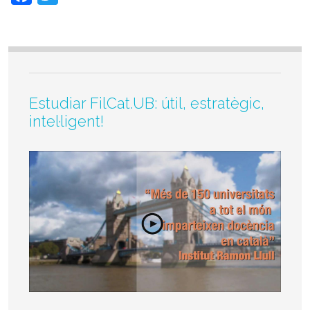
Estudiar FilCat.UB: útil, estratègic,
intel·ligent!