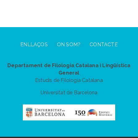
Footer Menu
ENLLAÇOS
ON SOM?
CONTACTE
Departament de Filologia Catalana i Lingüística
General
Estudis de Filologia Catalana
Universitat de Barcelona