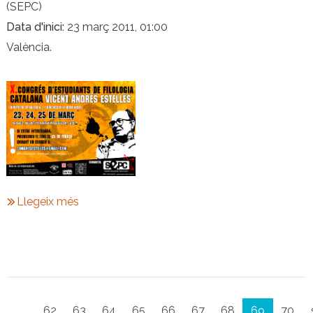
(SEPC)
Data d'inici
23 març 2011, 01:00
València.
Llegeix més
Paginació
…
62
63
64
65
66
67
68
69
70