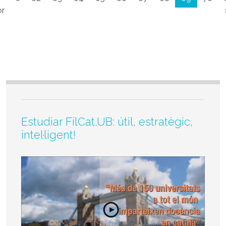
àgina
Pàgina anterior
or
Estudiar FilCat.UB: útil, estratègic,
intel·ligent!