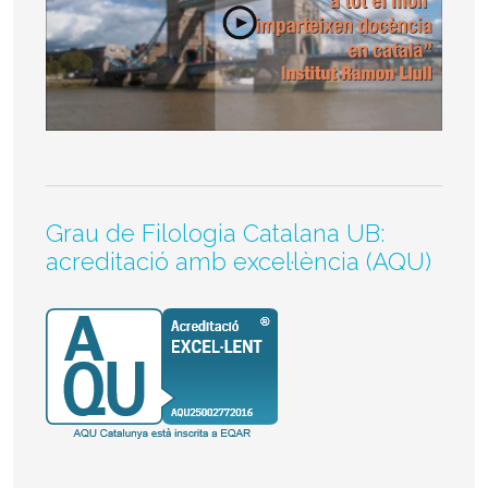
Grau de Filologia Catalana UB:
acreditació amb excel·lència (AQU)