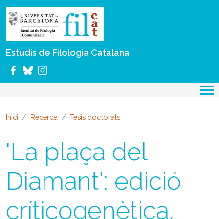
Vés al contingut
Estudis de Filologia Catalana
Inici
Recerca
Tesis doctorals
'La plaça del
Diamant': edició
críticogenètica.