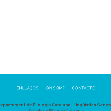
ENLLAÇOS
ON SOM?
CONTACTE
epartament de Filologia Catalana i Lingüística Gener
Estudis de Filologia Catalana