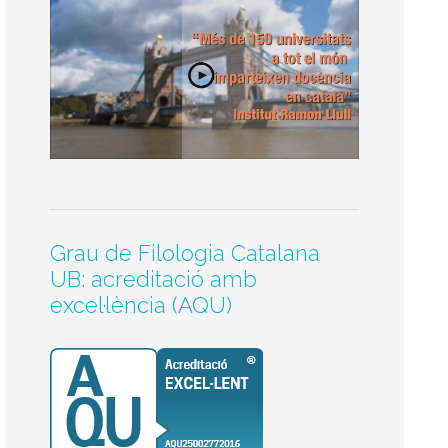
Grau de Filologia Catalana
UB: acreditació amb
excel·lència (AQU)