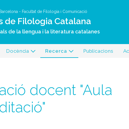
Vés al contingut
 Barcelona
-
Facultat de Filologia i Comunicació
s de Filologia Catalana
ls de la llengua i la literatura catalanes
Docència
Recerca
Publicacions
Ac
ació docent "Aula
ditació"