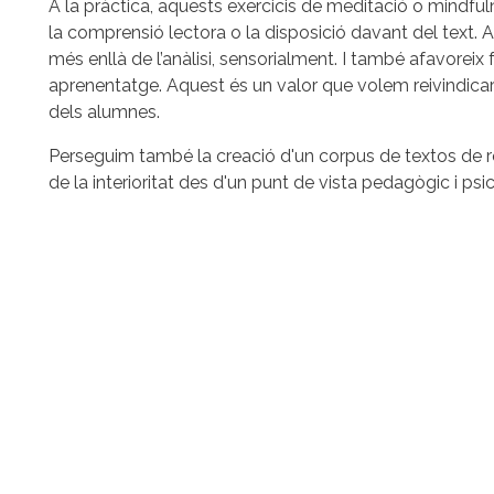
A la pràctica, aquests exercicis de meditació o mindfuln
la comprensió lectora o la disposició davant del text. Aix
més enllà de l’anàlisi, sensorialment. I també afavoreix f
aprenentatge. Aquest és un valor que volem reivindica
dels alumnes.
Perseguim també la creació d'un corpus de textos de re
de la interioritat des d'un punt de vista pedagògic i psi