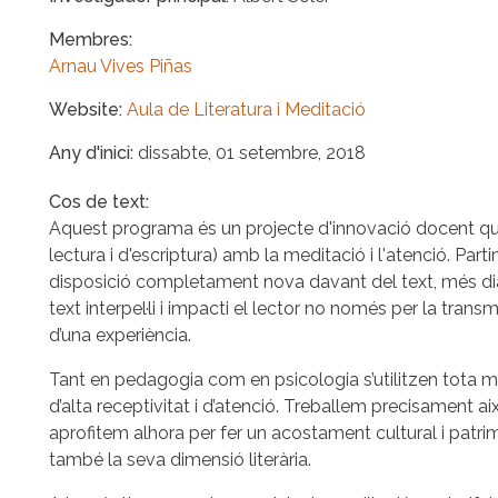
Membres
Arnau Vives Piñas
Website
Aula de Literatura i Meditació
Any d'inici
dissabte, 01 setembre, 2018
Cos de text
Aquest programa és un projecte d'innovació docent que 
lectura i d'escriptura) amb la meditació i l'atenció. Pa
disposició completament nova davant del text, més di
text interpel·li i impacti el lector no només per la tra
d’una experiència.
Tant en pedagogia com en psicologia s’utilitzen tota 
d’alta receptivitat i d’atenció. Treballem precisament 
aprofitem alhora per fer un acostament cultural i patrim
també la seva dimensió literària.