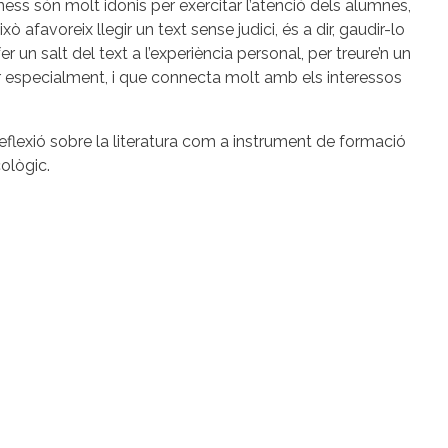
ess són molt idonis per exercitar l’atenció dels alumnes,
ò afavoreix llegir un text sense judici, és a dir, gaudir-lo
er un salt del text a l’experiència personal, per treure’n un
r especialment, i que connecta molt amb els interessos
flexió sobre la literatura com a instrument de formació
cològic.