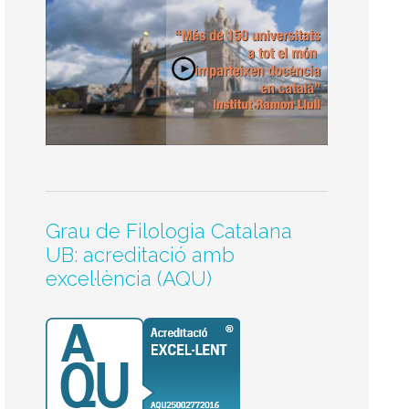
Grau de Filologia Catalana
UB: acreditació amb
excel·lència (AQU)