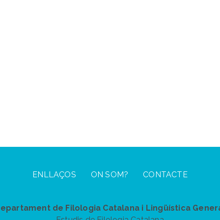
ENLLAÇOS
ON SOM?
CONTACTE
epartament de Filologia Catalana i Lingüística Gener
Estudis de Filologia Catalana