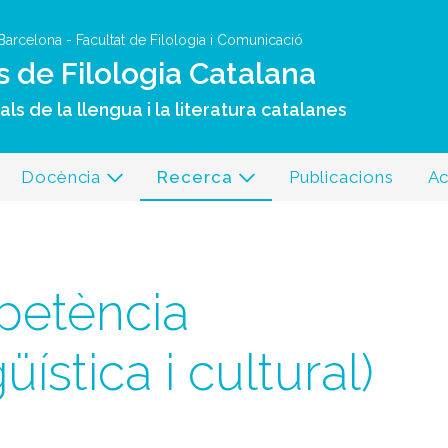
Vés al contingut
 Barcelona
-
Facultat de Filologia i Comunicació
s de Filologia Catalana
ls de la llengua i la literatura catalanes
Docència
Recerca
Publicacions
Ac
petència
ística i cultural)