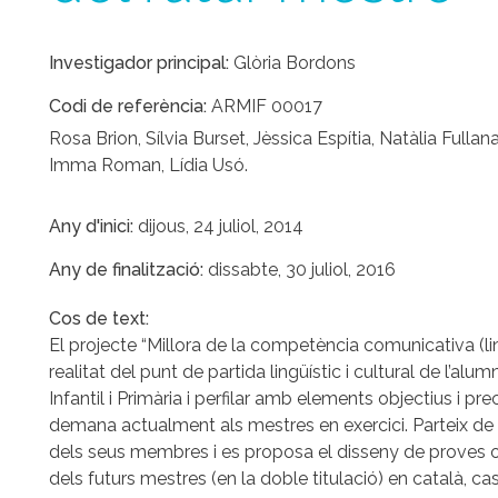
Investigador principal
Glòria Bordons
Codi de referència
ARMIF 00017
Rosa Brion, Sílvia Burset, Jèssica Espítia, Natàlia Full
Imma Roman, Lídia Usó.
Any d'inici
dijous, 24 juliol, 2014
Any de finalització
dissabte, 30 juliol, 2016
Cos de text
El projecte “Millora de la competència comunicativa (ling
realitat del punt de partida lingüístic i cultural de l’a
Infantil i Primària i perfilar amb elements objectius i 
demana actualment als mestres en exercici. Parteix de 
dels seus membres i es proposa el disseny de proves ob
dels futurs mestres (en la doble titulació) en català, cast