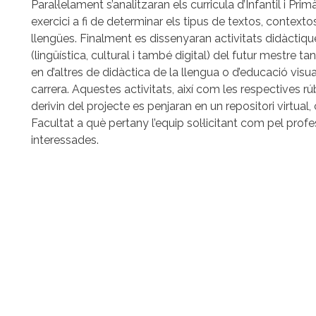
Paral·lelament s’analitzaran els curricula d’Infantil i Pr
exercici a fi de determinar els tipus de textos, contexto
llengües. Finalment es dissenyaran activitats didàcti
(lingüística, cultural i també digital) del futur mestre 
en d’altres de didàctica de la llengua o d’educació visu
carrera. Aquestes activitats, així com les respectives 
derivin del projecte es penjaran en un repositori virtual,
Facultat a què pertany l’equip sol·licitant com pel profe
interessades.