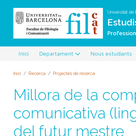
Universitat de
Estudi
Professiona
Inici
Departament
Nous estudiants
Inici
Recerca
Projectes de recerca
Millora de la com
comunicativa (lingü
del futur mestre