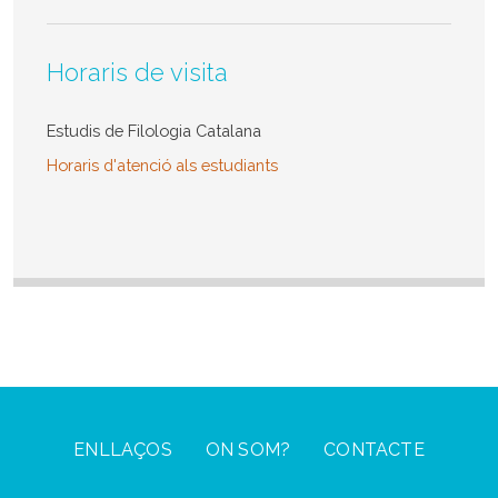
Horaris de visita
Estudis de Filologia Catalana
Horaris d'atenció als estudiants
Footer Menu
ENLLAÇOS
ON SOM?
CONTACTE