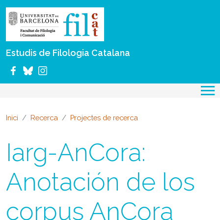
Vés al contingut
Estudis de Filologia Catalana
Inici
Recerca
Projectes de recerca
Iarg-AnCora:
Anotación de los
corpus AnCora