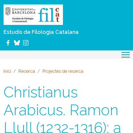
Vés al contingut
Estudis de Filologia Catalana
Inici
Recerca
Projectes de recerca
Christianus
Arabicus. Ramon
Llull (1232-1316): a