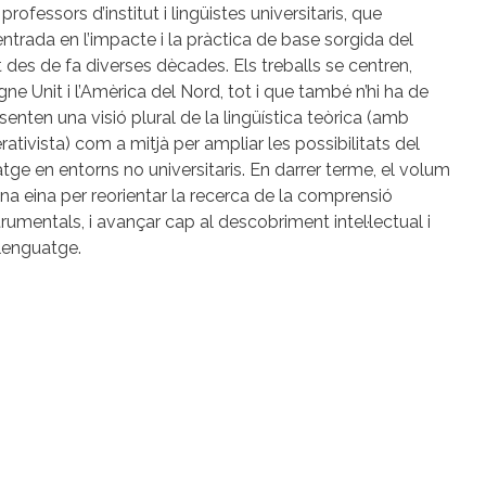
rofessors d’institut i lingüistes universitaris, que
ntrada en l’impacte i la pràctica de base sorgida del
t des de fa diverses dècades. Els treballs se centren,
ne Unit i l’Amèrica del Nord, tot i que també n’hi ha de
esenten una visió plural de la lingüística teòrica (amb
ativista) com a mitjà per ampliar les possibilitats del
tge en entorns no universitaris. En darrer terme, el volum
una eina per reorientar la recerca de la comprensió
strumentals, i avançar cap al descobriment intel·lectual i
llenguatge.