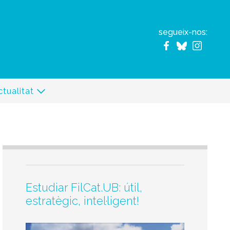
segueix-nos:
ctualitat
Estudiar FilCat.UB: útil,
estratègic, intel·ligent!