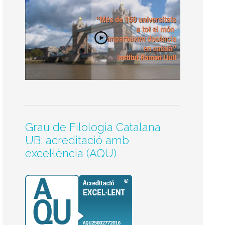
Grau de Filologia Catalana
UB: acreditació amb
excel·lència (AQU)