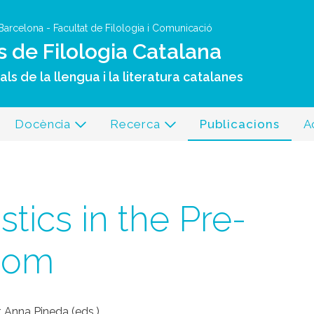
Vés al contingut
 Barcelona
-
Facultat de Filologia i Comunicació
s de Filologia Catalana
ls de la llengua i la literatura catalanes
Docència
Recerca
Publicacions
A
stics in the Pre-
room
r, Anna Pineda (eds.)