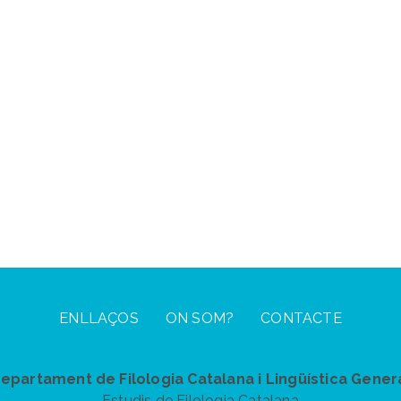
ENLLAÇOS
ON SOM?
CONTACTE
epartament de Filologia Catalana i Lingüística Gener
Estudis de Filologia Catalana