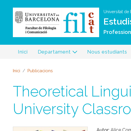
Universitat de
Estudi
Professiona
Inici
Departament
Nous estudiants
Inici
Publicacions
Theoretical Lingui
University Class
Autor
Alice Cor