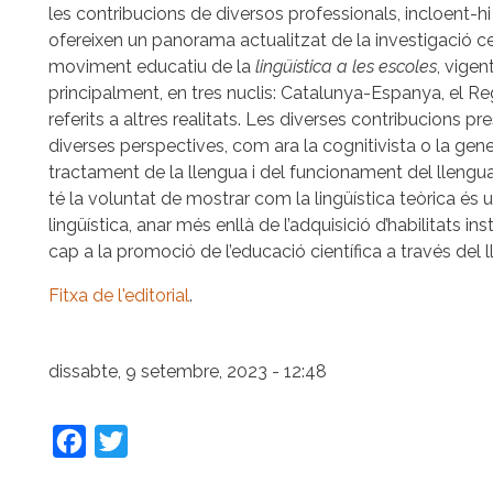
les contribucions de diversos professionals, incloent-hi p
ofereixen un panorama actualitzat de la investigació ce
moviment educatiu de la
lingüística a les escoles
, vigen
principalment, en tres nuclis: Catalunya-Espanya, el Reg
referits a altres realitats. Les diverses contribucions pr
diverses perspectives, com ara la cognitivista o la gener
tractament de la llengua i del funcionament del llengua
té la voluntat de mostrar com la lingüística teòrica és 
lingüística, anar més enllà de l’adquisició d’habilitats in
cap a la promoció de l’educació científica a través del 
Fitxa de l'editorial
.
dissabte, 9 setembre, 2023 - 12:48
Facebook
Twitter