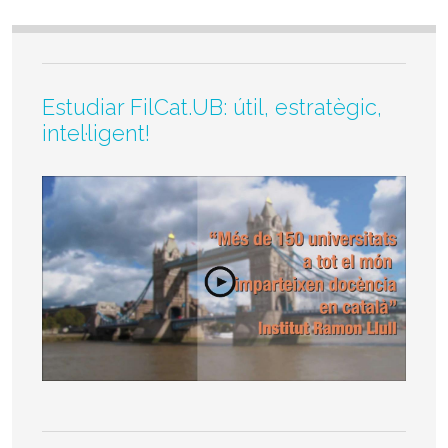
Estudiar FilCat.UB: útil, estratègic,
intel·ligent!