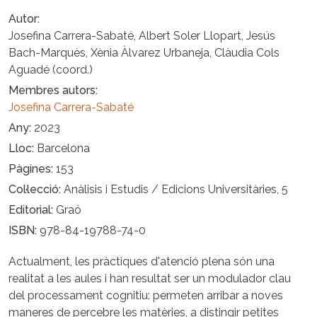
Autor
Josefina Carrera-Sabaté, Albert Soler Llopart, Jesús
Bach-Marquès, Xènia Àlvarez Urbaneja, Clàudia Cols
Aguadé (coord.)
Membres autors
Josefina Carrera-Sabaté
Any
2023
Lloc
Barcelona
Pàgines
153
Col·lecció
Anàlisis i Estudis / Edicions Universitàries, 5
Editorial
Graó
ISBN
978-84-19788-74-0
Actualment, les pràctiques d'atenció plena són una
realitat a les aules i han resultat ser un modulador clau
del processament cognitiu: permeten arribar a noves
maneres de percebre les matèries, a distingir petites