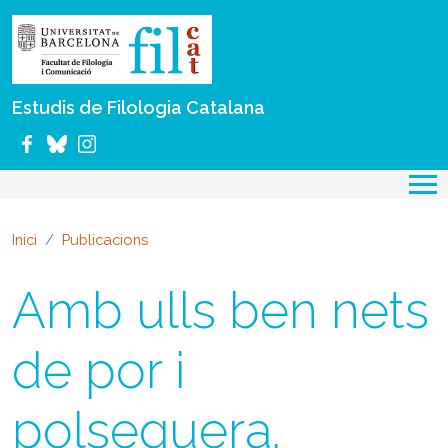
Vés al contingut
Estudis de Filologia Catalana
Inici
Publicacions
Amb ulls ben nets
de por i
polseguera.