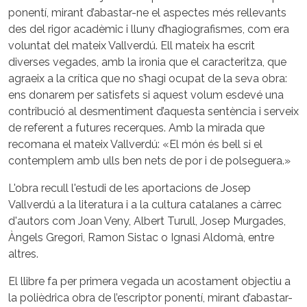
ponentí, mirant d’abastar-ne el aspectes més rellevants
des del rigor acadèmic i lluny d’hagiografismes, com era
voluntat del mateix Vallverdú. Ell mateix ha escrit
diverses vegades, amb la ironia que el caracteritza, que
agraeix a la crítica que no s’hagi ocupat de la seva obra:
ens donarem per satisfets si aquest volum esdevé una
contribució al desmentiment d’aquesta sentència i serveix
de referent a futures recerques. Amb la mirada que
recomana el mateix Vallverdú: «El món és bell si el
contemplem amb ulls ben nets de por i de polseguera.»
L'obra recull l'estudi de les aportacions de Josep
Vallverdú a la literatura i a la cultura catalanes a càrrec
d'autors com Joan Veny, Albert Turull, Josep Murgades,
Àngels Gregori, Ramon Sistac o Ignasi Aldomà, entre
altres.
El llibre fa per primera vegada un acostament objectiu a
la polièdrica obra de l’escriptor ponentí, mirant d’abastar-