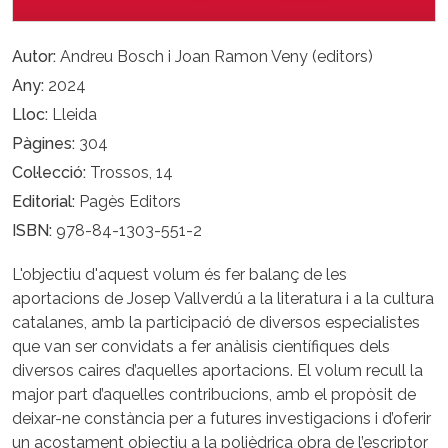
Autor
Andreu Bosch i Joan Ramon Veny (editors)
Any
2024
Lloc
Lleida
Pàgines
304
Col·lecció
Trossos, 14
Editorial
Pagès Editors
ISBN
978-84-1303-551-2
L'objectiu d'aquest volum és fer balanç de les
aportacions de Josep Vallverdú a la literatura i a la cultura
catalanes, amb la participació de diversos especialistes
que van ser convidats a fer anàlisis científiques dels
diversos caires d’aquelles aportacions. El volum recull la
major part d’aquelles contribucions, amb el propòsit de
deixar-ne constància per a futures investigacions i d’oferir
un acostament objectiu a la polièdrica obra de l’escriptor