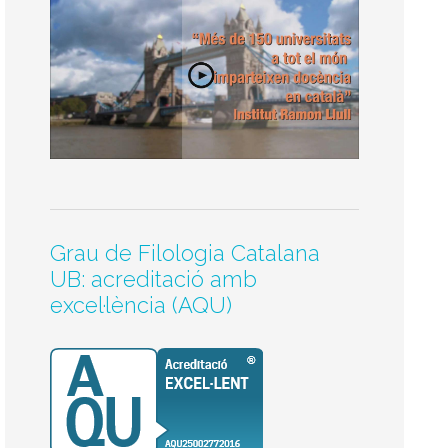
Grau de Filologia Catalana
UB: acreditació amb
excel·lència (AQU)