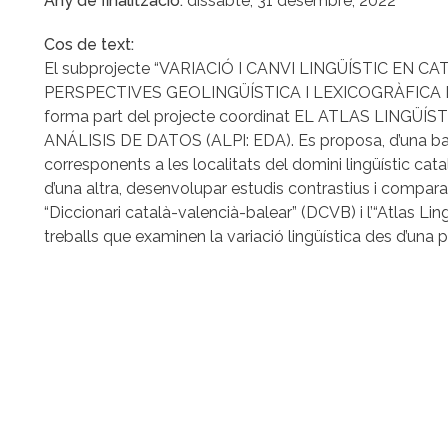
Any de finalització
dissabte, 31 desembre, 2022
Cos de text
El subprojecte “VARIACIÓ I CANVI LINGÜÍSTIC EN C
PERSPECTIVES GEOLINGÜÍSTICA I LEXICOGRÀFICA 
forma part del projecte coordinat EL ATLAS LINGÜÍ
ANÁLISIS DE DATOS (ALPI: EDA). Es proposa, d’una ban
corresponents a les localitats del domini lingüístic català
d’una altra, desenvolupar estudis contrastius i compar
“Diccionari català-valencià-balear” (DCVB) i l’“Atlas L
treballs que examinen la variació lingüística des d’una 