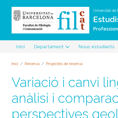
Universitat de
Estudi
Professiona
Inici
Departament
Nous estudiants
Inici
Recerca
Projectes de recerca
Variació i canvi li
anàlisi i compara
perspectives geoli