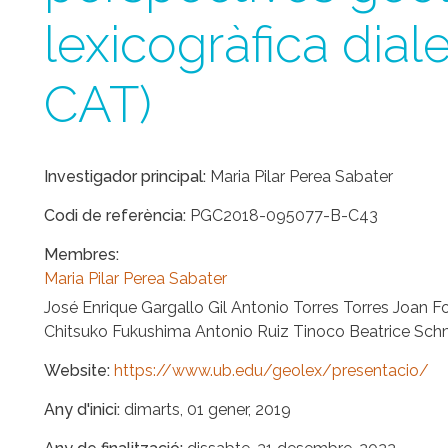
lexicogràfica dia
CAT)
Investigador principal
Maria Pilar Perea Sabater
Codi de referència
PGC2018-095077-B-C43
Membres
Maria Pilar Perea Sabater
José Enrique Gargallo Gil Antonio Torres Torres Joa
Chitsuko Fukushima Antonio Ruiz Tinoco Beatrice Sc
Website
https://www.ub.edu/geolex/presentacio/
Any d'inici
dimarts, 01 gener, 2019