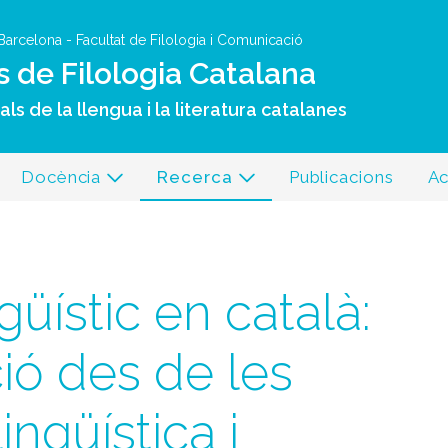
Vés al contingut
 Barcelona
-
Facultat de Filologia i Comunicació
s de Filologia Catalana
ls de la llengua i la literatura catalanes
Docència
Recerca
Publicacions
Ac
ngüístic en català:
ció des de les
ngüística i