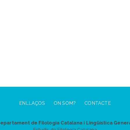
ENLLAÇOS
ON SOM?
CONTACTE
epartament de Filologia Catalana i Lingüística Gener
Estudis de Filologia Catalana