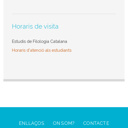
Horaris de visita
Estudis de Filologia Catalana
Horaris d'atenció als estudiants
Footer Menu
ENLLAÇOS
ON SOM?
CONTACTE