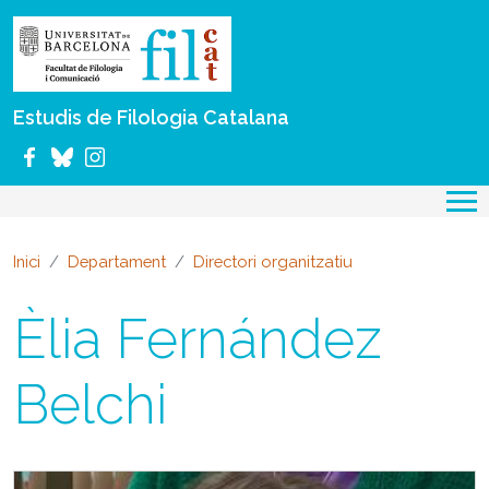
Vés al contingut
Estudis de Filologia Catalana
Inici
Departament
Directori organitzatiu
Èlia Fernández
Belchi