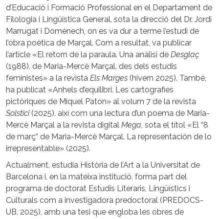
d’Educació i Formació Professional en el Departament de
Filologia i Lingüística General, sota la direcció del Dr. Jordi
Marrugat i Domènech, on es va dur a terme l’estudi de
l’obra poètica de Marçal. Com a resultat, va publicar
l’article «El retorn de la paraula. Una anàlisi de
Desglaç
(1988), de Maria-Mercè Marçal, des dels estudis
feministes» a la revista
Els Marges
(hivern 2025). També,
ha publicat «Anhels d’equilibri. Les cartografies
pictòriques de Miquel Paton» al volum 7 de la revista
Solstici
(2025), així com una lectura d’un poema de Maria-
Mercè Marçal a la revista digital
Mega
, sota el títol «El “8
de març” de Maria-Mercè Marçal. La representación de lo
irrepresentable» (2025).
Actualment, estudia Història de l’Art a la Universitat de
Barcelona i, en la mateixa institució, forma part del
programa de doctorat Estudis Literaris, Lingüístics i
Culturals com a investigadora predoctoral (PREDOCS-
UB, 2025), amb una tesi que engloba les obres de