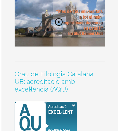
Grau de Filologia Catalana
UB: acreditació amb
excel·lència (AQU)