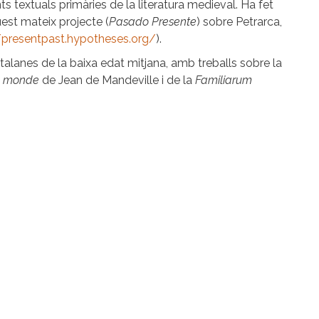
nts textuals primàries de la literatura medieval. Ha fet
est mateix projecte (
Pasado Presente
) sobre Petrarca,
/presentpast.hypotheses.org/
).
talanes de la baixa edat mitjana, amb treballs sobre la
du monde
de Jean de Mandeville i de la
Familiarum